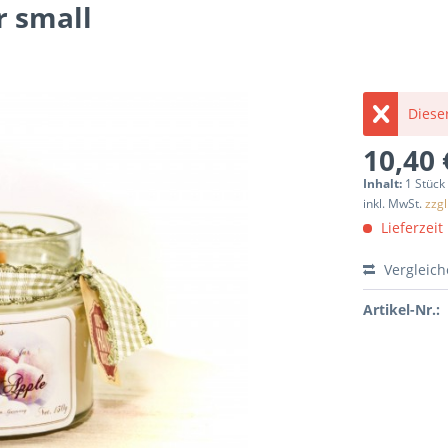
r small
Dieser
10,40 
Inhalt:
1 Stück
inkl. MwSt.
zzg
Lieferzeit
Vergleic
Artikel-Nr.: