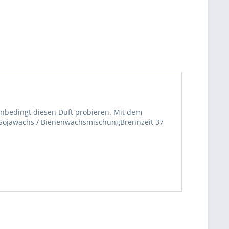
e unbedingt diesen Duft probieren. Mit dem
g Sojawachs / BienenwachsmischungBrennzeit 37