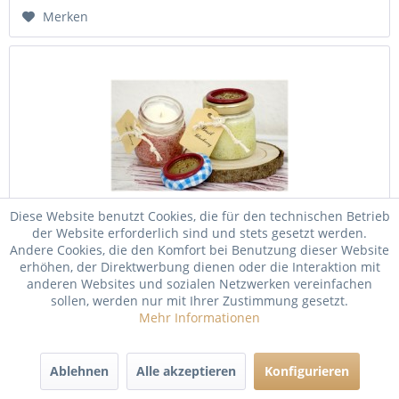
Merken
Diese Website benutzt Cookies, die für den technischen Betrieb
der Website erforderlich sind und stets gesetzt werden.
Andere Cookies, die den Komfort bei Benutzung dieser Website
Basil Blueberry Tealight Jar
erhöhen, der Direktwerbung dienen oder die Interaktion mit
anderen Websites und sozialen Netzwerken vereinfachen
Eine duftende, frische Basilikumbasis wird mit dem
sollen, werden nur mit Ihrer Zustimmung gesetzt.
köstlichen Aroma von prallen, reifen Blaubeeren gesüßt.
Mehr Informationen
Dies ist eine natürliche Kräutermischung, die Sie in Ihrem
Zuhause genießen können. Höhe 5,5cm Durchmesser 4,5cm
Brenndauer 15...
Inhalt
1 Stück
Ablehnen
Alle akzeptieren
Konfigurieren
4,90 € *